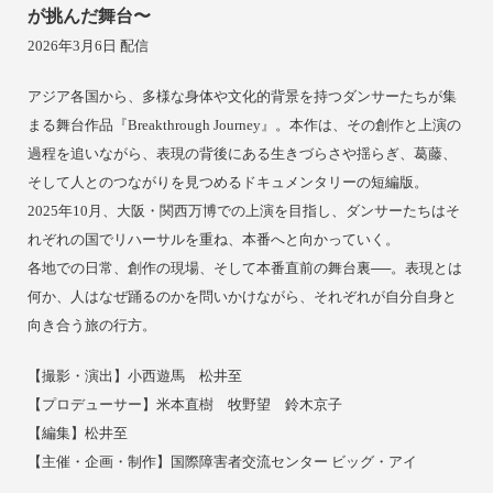
が挑んだ舞台〜
2026年3月6日 配信
アジア各国から、多様な身体や文化的背景を持つダンサーたちが集
まる舞台作品『Breakthrough Journey』。本作は、その創作と上演の
過程を追いながら、表現の背後にある生きづらさや揺らぎ、葛藤、
そして人とのつながりを見つめるドキュメンタリーの短編版。
2025年10月、大阪・関西万博での上演を目指し、ダンサーたちはそ
れぞれの国でリハーサルを重ね、本番へと向かっていく。
各地での日常、創作の現場、そして本番直前の舞台裏──。表現とは
何か、人はなぜ踊るのかを問いかけながら、それぞれが自分自身と
向き合う旅の行方。
【撮影・演出】小西遊馬 松井至
【プロデューサー】米本直樹 牧野望 鈴木京子
【編集】松井至
【主催・企画・制作】国際障害者交流センター ビッグ・アイ