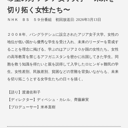
切り拓く女性たち〜
ＮＨＫ ＢＳ
５９分番組 初回放送日: 2026年3月13日
２００８年、バングラデシュに設立されたアジア女子大学。女性の
地位が低い国から優秀な学生を受け入れ、未来のリーダーを育成す
ることを理念に掲げる。学ぶのはアジア２０か国の女性たち。女性
の高等教育を禁じるアフガニスタンを密かに出国してきた学生。同
胞を救う知識を得たいと親を説得して入学したロヒンギャ難民の学
生。女性差別、民族差別、貧困などの苦難を背負いながらも、未来
を切り拓こうとする女学生たちの日々を描く。
【語り】渡邊佐和子
【ディレクター】ディペシュ・カレル、齊藤麻実
【プロデューサー】米本直樹