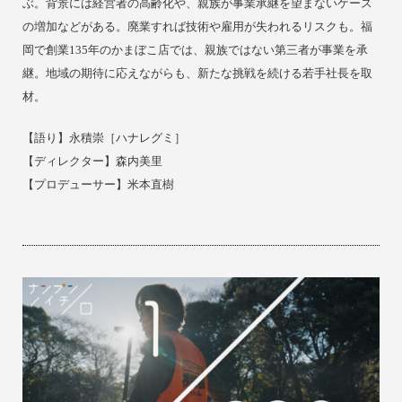
ぶ。背景には経営者の高齢化や、親族が事業承継を望まないケース
の増加などがある。廃業すれば技術や雇用が失われるリスクも。福
岡で創業135年のかまぼこ店では、親族ではない第三者が事業を承
継。地域の期待に応えながらも、新たな挑戦を続ける若手社長を取
材。
【
語り】
永積崇［ハナレグミ］
【ディレクター】
森内美里
【プロデューサー】米本直樹