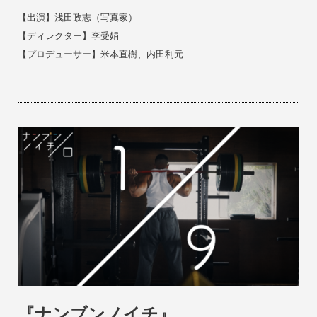
【出演】浅田政志（写真家）
【ディレクター】
李受娟
【
プロデューサー
】
米本直樹、
内田利元
『ナンブンノイチ』