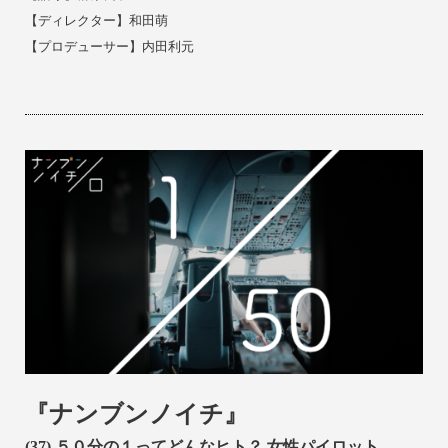
【ディレクター】和田萌
【
プロデューサー
】内田利元
『ナンブンノイチ』
(37)
５０分の１ってどんなヒト？ 女性パイロット