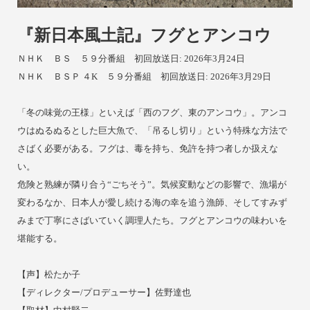
『新日本風土記』フグとアンコウ
ＮＨＫ ＢＳ ５９分番組
初回放送日: 2026年3月24日
ＮＨＫ ＢＳＰ ４K ５９分番組
初回放送日: 2026年3月29日
「冬の味覚の王様」といえば「西のフグ、東のアンコウ」。アンコ
ウはぬるぬるとした巨大魚で、「吊るし切り」という特殊な方法で
さばく必要がある。フグは、毒を持ち、免許を持つ者しか扱えな
い。
危険と熟練が隣り合う“ごちそう”。気候変動などの影響で、漁場が
変わるなか、日本人が愛し続ける海の幸を追う漁師、そしてすみず
みまで丁寧にさばいていく調理人たち。フグとアンコウの味わいを
堪能する。
【
声】松たか子
【ディレクター/プロデューサー】佐野達也