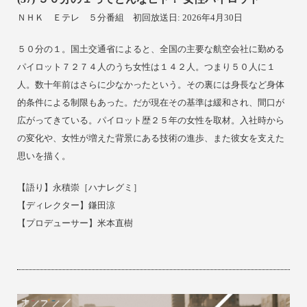
ＮＨＫ Ｅテレ
５分番組 初回放送日: 2026年4月30日
５０分の１。国土交通省によると、全国の主要な航空会社に勤める
パイロット７２７４人のうち女性は１４２人。つまり５０人に１
人。数十年前はさらに少なかったという。その裏には身長など身体
的条件による制限もあった。だが現在その基準は緩和され、間口が
広がってきている。パイロット歴２５年の女性を取材。入社時から
の変化や、女性が増えた背景にある技術の進歩、また彼女を支えた
思いを描く。
【
語り】
永積崇［ハナレグミ］
【ディレクター】鎌田涼
【プロデューサー】米本直樹