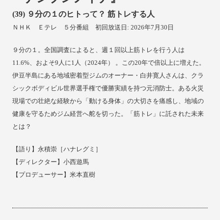
(39) ９
分の１のヒトって？ 筋トレする人
ＮＨＫ Ｅテレ
５分番組 初回放送日: 2026年7月30日
９分の１。全国調査によると、週１回以上筋トレを行う人は
11.6%、およそ9人に1人（2024年） 。この20年で倍以上に増えた。
伊豆半島にある地域密着型ジムのオーナー・白井寛人さんは、クラ
シックボディビル世界選手権で優勝実績を持つ元消防士。ある火災
現場での壮絶な経験から「動ける身体」の大切さを痛感し、地域の
健康を守るためジム経営へ舵を切った。「筋トレ」に託された未来
とは？
【
語り】
永積崇［ハナレグミ］
【ディレクター】小西遊馬
【プロデューサー】米本直樹