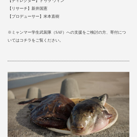
【ディレクター】トゥラ ウィン
【リサーチ】新井国憲
【
プロデューサー】米本直樹
※ミャンマー学生武装隊（SAF）への支援をご検討の方、
寄付につ
いては
コチラ
をご覧ください。