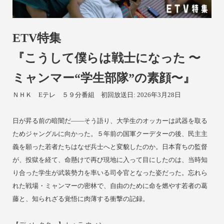
ETV特集
『こうして僕らは戦士になった 〜
ミャンマー“学生部隊”の素顔〜』
ＮＨＫ Eテレ ５９分番組
初回放送日: 2026年3月28日
日が昇る前の暗闇だ——そう語り、大学生のオッカーは武器を取る
ためジャングルに向かった。５年前の国軍クーデターの後、民主主
義を願った若者たちはなぜ兵士へと変貌したのか。日本育ちの監督
が、投獄を経て、命懸けで再び現地に入って目にしたのは、当時知
り合った学生が武装勢力を率いる司令官となった姿だった。忘れら
れた戦場・ミャンマーの密林で、自由のために命を燃やす若者の葛
藤と、知られざる覚悟に肉薄する衝撃の記録。