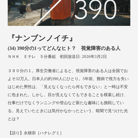
『ナンブンノイチ』
(34) 390
分の1ってどんなヒト？ 視覚障害のある人
ＮＨＫ Ｅテレ
５分番組 初回放送日: 2026年3月2日
３９０分の１。厚生労働省によると、視覚障害のある人は全国でお
よそ32万人。日本人の約390人にひとり。5年前、難病で視力を失い
はじめた男性は、「見えなくなったら何もできない」と一時は不安
に包まれた。しかし、目が見えなくてもできることを模索し続け、
仕事だけでなくランニングや登山など新たな趣味にも挑戦してい
る。見えていたときには気付かなかったという、暗闇で見つけた光
とは？
【
語り】
永積崇［ハナレグミ］