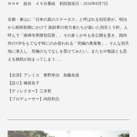
ＮＨＫ 総合 ４５分番組 初回放送日：2026年8月7日
京都・東山に「日本の真のステータス」と呼ばれる別荘群が。
明治
から昭和初期にかけて 政財界の有力者たちが築いた別荘１５軒。
人
呼んで「南禅寺界隈別荘群」。その多くが今も非公開を貫き、
国内
外のVIPをもてなす時にのみ使われる「究極の奥座敷」。
そんな別天
地に潜入し、究極のもてなしを受けてみたい。
またもや無謀とも思
える挑戦が始まってしまう…。
【出演】アンミカ 東野幸治 加藤友規
【語り】榊原良子
【ディレクター】三木哲
【
プロデューサー
】内田利元