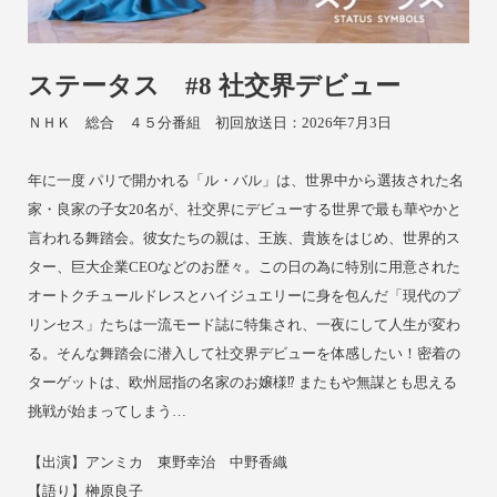
ステータス #8 社交界デビュー
ＮＨＫ 総合 ４５分番組 初回放送日：2026年7月3日
年に一度 パリで開かれる「ル・バル」は、世界中から選抜された名
家・良家の子女20名が、社交界にデビューする世界で最も華やかと
言われる舞踏会。彼女たちの親は、王族、貴族をはじめ、世界的ス
ター、巨大企業CEOなどのお歴々。この日の為に特別に用意された
オートクチュールドレスとハイジュエリーに身を包んだ「現代のプ
リンセス」たちは一流モード誌に特集され、一夜にして人生が変わ
る。そんな舞踏会に潜入して社交界デビューを体感したい！密着の
ターゲットは、欧州屈指の名家のお嬢様⁉ またもや無謀とも思える
挑戦が始まってしまう…
【出演】アンミカ 東野幸治 中野香織
【語り】榊原良子