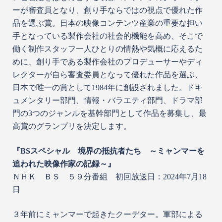
ーが審査員となり、創り手ならではの視点で優れた作
品を選ぶ賞。日本の映像コンテンツ産業の重要な担い
手となっている製作会社の社会的機能を高め、そこで
働く制作スタッフ一人ひとりの情熱や気概に応えるた
めに、創り手である製作会社のプロデューサーやディ
レクターが自ら審査委員となって優れた作品を選ぶ、
日本で唯一の賞として1984年に創設されました。ドキ
ュメンタリー部門、情報・バラエティ部門、ドラマ部
門の3つのジャンルを基幹部門として作品を募集し、最
高賞のグランプリを決定します。
『BSスペシャル 境界の抵抗者たち ～ミャンマーを
追われた映像作家の記録～』
ＮＨＫ ＢＳ ５９分番組 初回放送日：2024年7月18
日
３年前にミャンマーで起きたクーデター。軍部による