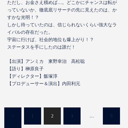
ただし、お金さえ積めば…。どこかにチャンスは転が
っていないか、徹底底リサーチの先に見えたのは、か
すかな光明！？
しかし待っていたのは、信じられないくらい強大なラ
イバルの存在だった。
宇宙に行けば、社会的地位も爆上がり！？
ステータスを手にしたのは誰だ！
【出演】アンミカ 東野幸治 高松聡
【語り】榊原良子
【ディレクター】飯塚淳
【プロデューサー＆演出】内田利元
<
1
2
3
…
5