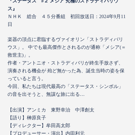
『ステータス #２ メシア 究極のストラディバリウ
ス』
ＮＨＫ 総合 ４５分番組 初回放送日：2024年9月11
日
楽器の頂点に君臨するヴァイオリン「ストラディバリ
ウス」。 中でも最高傑作とされるのが通称「メシア(＝
救世主)」。
作者・アントニオ・ストラディバリが終生手放さず、
演奏される機会が 殆ど無かった為、誕生当時の姿を保
っていると言う。
今回、私たちは現代最高の「ステータス・シンボル」
の音を出そうと、無謀な旅に出る…
【出演】アンミカ 東野幸治 中澤創太
【語り】榊原良子
【ディレクター】牟田高太郎
【プロデューサー・演出】内田利元