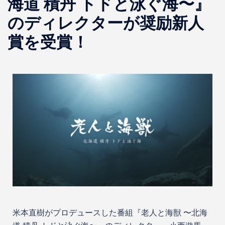
海道 積丹 トドと泳ぐ海〜』
のディレクターが奨励新人
賞を受賞！
米本直樹がプロデュースした番組『老人と海獣 〜北海