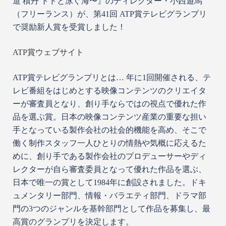
道 積丹 トドと泳ぐ海〜』のディレクター・小西遊馬
（フリーランス）が、第41回 ATP賞テレビグランプリ
で奨励新人賞を受賞しました！
ATP賞ウェブサイト
ATP賞テレビグランプリとは… 年に1回開催される、テ
レビ番組をはじめとする映像コンテンツのクリエイタ
ーが審査員となり、創り手ならではの視点で優れた作
品を選ぶ賞。日本の映像コンテンツ産業の重要な担い
手となっている製作会社の社会的機能を高め、そこで
働く制作スタッフ一人ひとりの情熱や気概に応えるた
めに、創り手である製作会社のプロデューサーやディ
レクターが自ら審査委員となって優れた作品を選ぶ、
日本で唯一の賞として1984年に創設されました。ドキ
ュメンタリー部門、情報・バラエティ部門、ドラマ部
門の3つのジャンルを基幹部門として作品を募集し、最
高賞のグランプリを決定します。