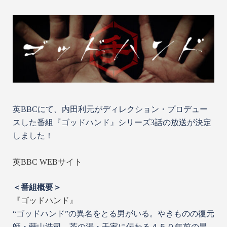
英BBCにて、内田利元がディレクション・プロデュー
スした番組『ゴッドハンド』シリーズ3話の放送が決定
しました！
英BBC WEBサイト
＜番組概要＞
『
ゴッドハンド
』
“ゴッドハンド”の異名をとる男がいる。やきものの復元
師・繭山浩司。茶の湯・千家に伝わる４５０年前の黒