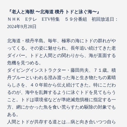
『老人と海獣 〜北海道 積丹 トドと泳ぐ海〜』
ＮＨＫ Eテレ ETV特集 ５９分番組 初回放送日：
2024年9月28日
北海道・積丹半島。毎年、極寒の海にトドの群れがや
ってくる。その姿に魅せられ、長年追い続けてきた老
ダイバー。トドと人間との関わりから、海が直面する
危機を見つめる。
ダイビングインストラクター・藤田尚夫、７１歳。積
丹ブルーといわれる澄み渡った海と生き物たちの素晴
らしさを、４０年前から伝え続けてきた。特にこだわ
るのが、海中を乱舞するように泳ぐトドを見てもらう
こと。トドは環境省などが準絶滅危惧種に指定する一
方、網にかかった魚を食い荒らすため駆除の対象でも
ある。
人間とトドが共存する道とは…病と向き合いつつ自ら